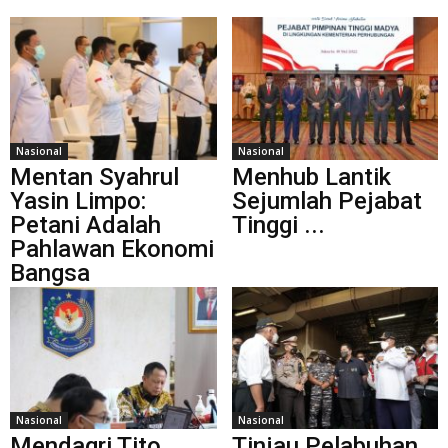
Nasional
Nasional
Mentan Syahrul
Menhub Lantik
Yasin Limpo:
Sejumlah Pejabat
Petani Adalah
Tinggi ...
Pahlawan Ekonomi
Bangsa
Nasional
Nasional
Mendagri Tito
Tinjau Pelabuhan