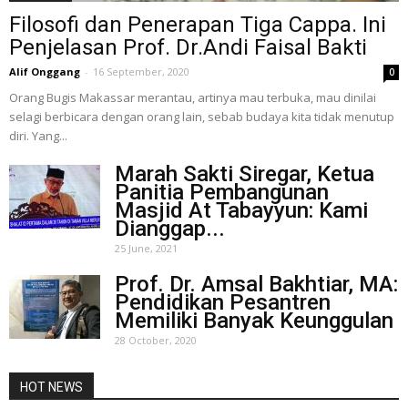
Filosofi dan Penerapan Tiga Cappa. Ini
Penjelasan Prof. Dr.Andi Faisal Bakti
Alif Onggang
-
16 September, 2020
0
Orang Bugis Makassar merantau, artinya mau terbuka, mau dinilai
selagi berbicara dengan orang lain, sebab budaya kita tidak menutup
diri. Yang...
Marah Sakti Siregar, Ketua
Panitia Pembangunan
Masjid At Tabayyun: Kami
Dianggap...
25 June, 2021
Prof. Dr. Amsal Bakhtiar, MA:
Pendidikan Pesantren
Memiliki Banyak Keunggulan
28 October, 2020
HOT NEWS