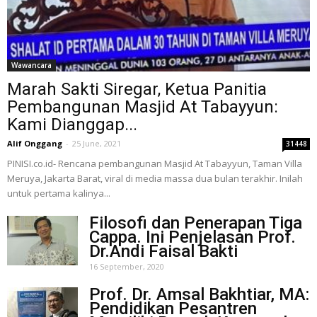
Wawancara
Marah Sakti Siregar, Ketua Panitia
Pembangunan Masjid At Tabayyun:
Kami Dianggap...
Alif Onggang
-
25 June, 2021
31448
PINISI.co.id- Rencana pembangunan Masjid At Tabayyun, Taman Villa
Meruya, Jakarta Barat, viral di media massa dua bulan terakhir. Inilah
untuk pertama kalinya...
Filosofi dan Penerapan Tiga
Cappa. Ini Penjelasan Prof.
Dr.Andi Faisal Bakti
16 September, 2020
Prof. Dr. Amsal Bakhtiar, MA:
Pendidikan Pesantren