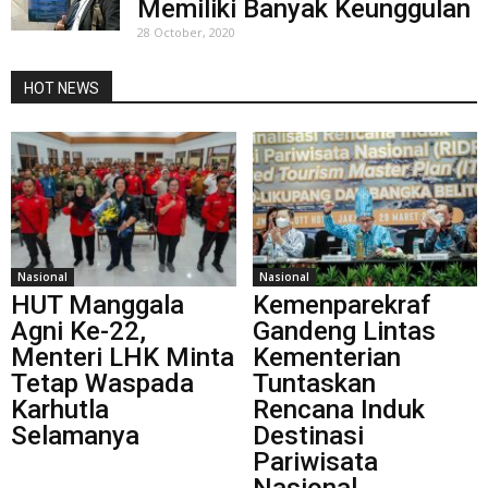
Memiliki Banyak Keunggulan
28 October, 2020
HOT NEWS
Nasional
Nasional
HUT Manggala
Kemenparekraf
Agni Ke-22,
Gandeng Lintas
Menteri LHK Minta
Kementerian
Tetap Waspada
Tuntaskan
Karhutla
Rencana Induk
Selamanya
Destinasi
Pariwisata
Nasional