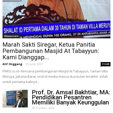
Wawancara
Marah Sakti Siregar, Ketua Panitia
Pembangunan Masjid At Tabayyun:
Kami Dianggap...
Alif Onggang
-
25 June, 2021
31448
PINISI.co.id- Rencana pembangunan Masjid At Tabayyun, Taman Villa
Meruya, Jakarta Barat, viral di media massa dua bulan terakhir. Inilah
untuk pertama kalinya...
Prof. Dr. Amsal Bakhtiar, MA:
Pendidikan Pesantren
Memiliki Banyak Keunggulan
28 October, 2020