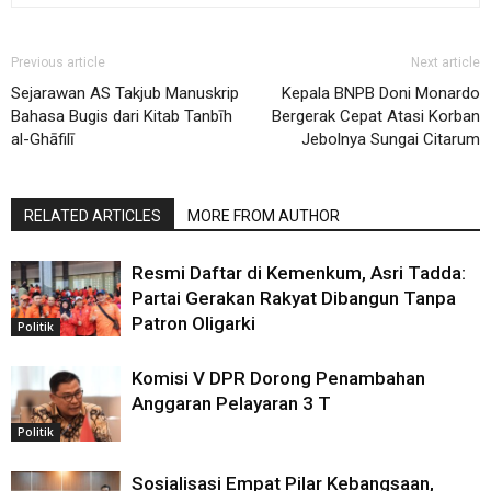
Previous article
Next article
Sejarawan AS Takjub Manuskrip
Kepala BNPB Doni Monardo
Bahasa Bugis dari Kitab Tanbīh
Bergerak Cepat Atasi Korban
al-Ghāfilī
Jebolnya Sungai Citarum
RELATED ARTICLES
MORE FROM AUTHOR
Resmi Daftar di Kemenkum, Asri Tadda:
Partai Gerakan Rakyat Dibangun Tanpa
Patron Oligarki
Politik
Komisi V DPR Dorong Penambahan
Anggaran Pelayaran 3 T
Politik
Sosialisasi Empat Pilar Kebangsaan,