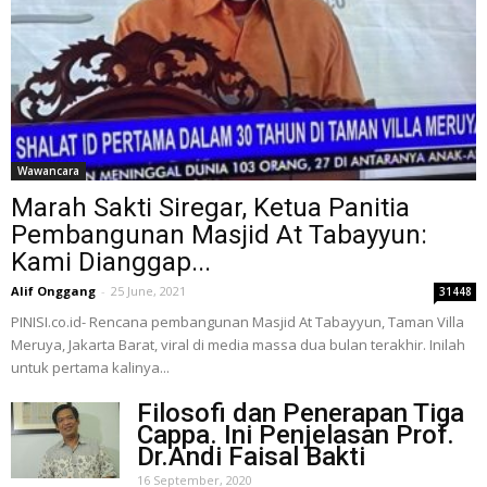
Wawancara
Marah Sakti Siregar, Ketua Panitia
Pembangunan Masjid At Tabayyun:
Kami Dianggap...
Alif Onggang
-
25 June, 2021
31448
PINISI.co.id- Rencana pembangunan Masjid At Tabayyun, Taman Villa
Meruya, Jakarta Barat, viral di media massa dua bulan terakhir. Inilah
untuk pertama kalinya...
Filosofi dan Penerapan Tiga
Cappa. Ini Penjelasan Prof.
Dr.Andi Faisal Bakti
16 September, 2020