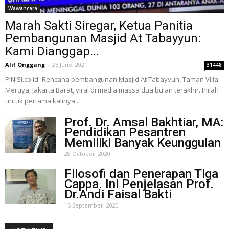
Wawancara
Marah Sakti Siregar, Ketua Panitia
Pembangunan Masjid At Tabayyun:
Kami Dianggap...
Alif Onggang
-
25 June, 2021
31448
PINISI.co.id- Rencana pembangunan Masjid At Tabayyun, Taman Villa
Meruya, Jakarta Barat, viral di media massa dua bulan terakhir. Inilah
untuk pertama kalinya...
Prof. Dr. Amsal Bakhtiar, MA:
Pendidikan Pesantren
Memiliki Banyak Keunggulan
28 October, 2020
Filosofi dan Penerapan Tiga
Cappa. Ini Penjelasan Prof.
Dr.Andi Faisal Bakti
16 September, 2020