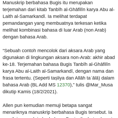
Manuskrip berbahasa Bugis itu merupakan
terjemahan dari kitab Tanbīh al-Ghāfilīn karya Abu al-
Laith al-Samarkandī. Ia melihat terdapat
pemandangan yang membuatnya terkesan ketika
melihat kombinasi bahasa di luar Arab (non Arab)
dengan bahasa Arab.
“Sebuah contoh mencolok dari aksara Arab yang
digunakan di lingkungan aksara non-Arab: akhir abad
ke-18. Terjemahan bahasa Bugis Tanbīh al-Ghāfilīn
karya Abu al-Laith al-Samarkandī, dengan nama dan
frasa tertentu. (Seperti taṣliya dan Allāh taʿālā) dalam
bahasa Arab (BL Add MS
12370
),” tulis @Mar_Musa
dikutip Kamis (18/2/2021).
Allen pun kemudian memuji betapa sangat
menariknya manuskrip berbahasa Bugis tersebut. Ia