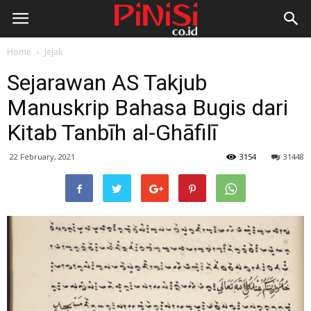
Home
Jejak
Sejarawan AS Takjub
Manuskrip Bahasa Bugis dari
Kitab Tanbīh al-Ghāfilī
22 February, 2021
3154
31448