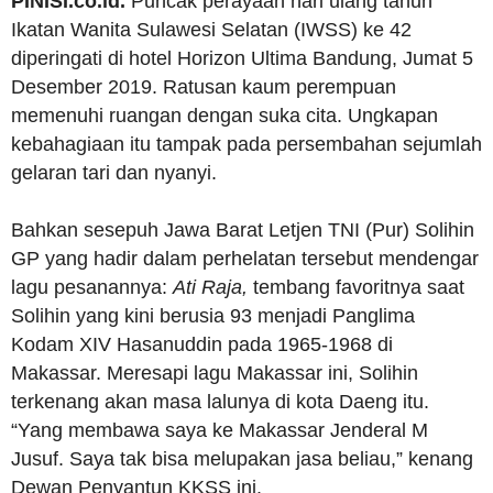
PINISI.co.id.
Puncak perayaan hari ulang tahun
Ikatan Wanita Sulawesi Selatan (IWSS) ke 42
diperingati di hotel Horizon Ultima Bandung, Jumat 5
Desember 2019. Ratusan kaum perempuan
memenuhi ruangan dengan suka cita. Ungkapan
kebahagiaan itu tampak pada persembahan sejumlah
gelaran tari dan nyanyi.
Bahkan sesepuh Jawa Barat Letjen TNI (Pur) Solihin
GP yang hadir dalam perhelatan tersebut mendengar
lagu pesanannya:
Ati Raja,
tembang favoritnya saat
Solihin yang kini berusia 93 menjadi Panglima
Kodam XIV Hasanuddin pada 1965-1968 di
Makassar. Meresapi lagu Makassar ini, Solihin
terkenang akan masa lalunya di kota Daeng itu.
“Yang membawa saya ke Makassar Jenderal M
Jusuf. Saya tak bisa melupakan jasa beliau,” kenang
Dewan Penyantun KKSS ini.