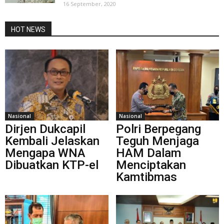
16 September, 2020
HOT NEWS
Nasional
Nasional
Dirjen Dukcapil
Polri Berpegang
Kembali Jelaskan
Teguh Menjaga
Mengapa WNA
HAM Dalam
Dibuatkan KTP-el
Menciptakan
Kamtibmas