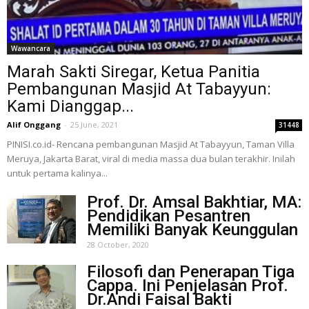
Wawancara
Marah Sakti Siregar, Ketua Panitia
Pembangunan Masjid At Tabayyun:
Kami Dianggap...
Alif Onggang
-
25 June, 2021
31448
PINISI.co.id- Rencana pembangunan Masjid At Tabayyun, Taman Villa
Meruya, Jakarta Barat, viral di media massa dua bulan terakhir. Inilah
untuk pertama kalinya...
Prof. Dr. Amsal Bakhtiar, MA:
Pendidikan Pesantren
Memiliki Banyak Keunggulan
28 October, 2020
Filosofi dan Penerapan Tiga
Cappa. Ini Penjelasan Prof.
Dr.Andi Faisal Bakti