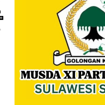
n
48
n