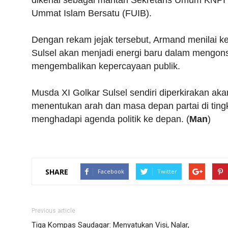
dikenal sebagai mantan Sekretaris Umum KNPI 
Ummat Islam Bersatu (FUIB).
Dengan rekam jejak tersebut, Armand menilai k
Sulsel akan menjadi energi baru dalam mengonso
mengembalikan kepercayaan publik.
Musda XI Golkar Sulsel sendiri diperkirakan a
menentukan arah dan masa depan partai di ting
menghadapi agenda politik ke depan. (
Man
)
SHARE
Facebook
Twitter
Previous article
Tiga Kompas Saudagar: Menyatukan Visi, Nalar,