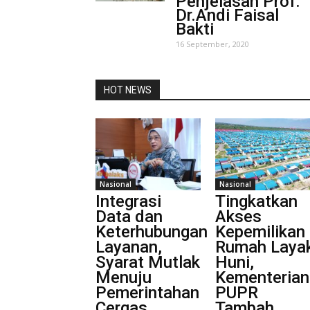
Penjelasan Prof.
Dr.Andi Faisal
Bakti
16 September, 2020
HOT NEWS
Nasional
Nasional
Integrasi
Tingkatkan
Data dan
Akses
Keterhubungan
Kepemilikan
Layanan,
Rumah Laya
Syarat Mutlak
Huni,
Menuju
Kementerian
Pemerintahan
PUPR
Cergas
Tambah