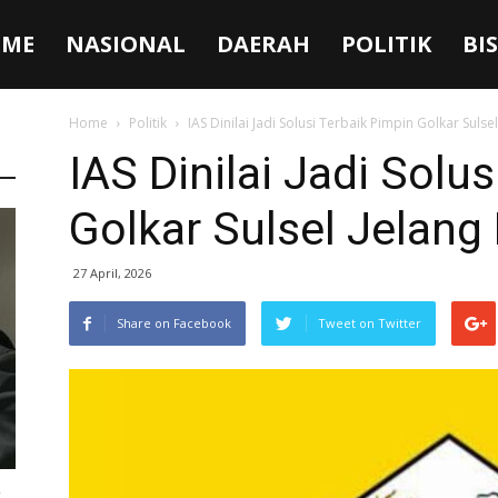
ME
NASIONAL
DAERAH
POLITIK
BI
Home
Politik
IAS Dinilai Jadi Solusi Terbaik Pimpin Golkar Sulse
IAS Dinilai Jadi Solu
Golkar Sulsel Jelang
27 April, 2026
Share on Facebook
Tweet on Twitter
: