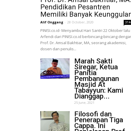
Pendidikan Pesantren
Memiliki Banyak Keunggula
Alif Onggang
-
28 October, 2020
314
PINISI.co.id- Menyambut Hari Santri 22 Oktober lalu
Arfendi dari PINISI.co.id berbincang-bincang denga
Prof. Dr. Amsal Bakhtiar, MA, seorang akademisi,
dosen dan penulis...
Marah Sakti
Siregar, Ketua
Panitia
Pembangunan
Masjid At
Tabayyun: Kami
Dianggap...
25 June, 2021
Filosofi dan
Penerapan Tiga
Cappa. Ini