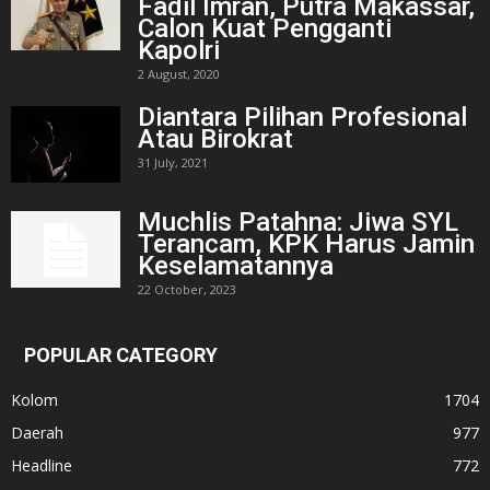
Fadil Imran, Putra Makassar,
Calon Kuat Pengganti
Kapolri
2 August, 2020
Diantara Pilihan Profesional
Atau Birokrat
31 July, 2021
Muchlis Patahna: Jiwa SYL
Terancam, KPK Harus Jamin
Keselamatannya
22 October, 2023
POPULAR CATEGORY
Kolom
1704
Daerah
977
Headline
772