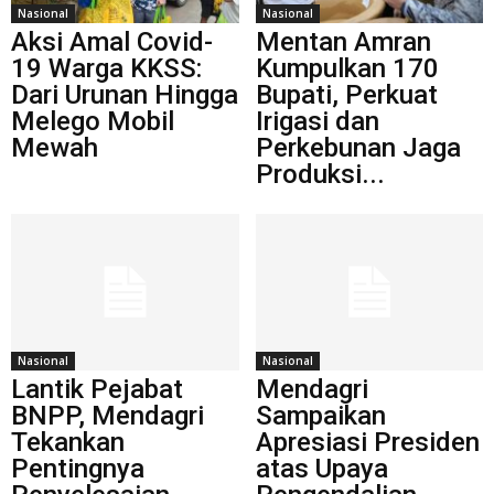
Nasional
Nasional
Aksi Amal Covid-
Mentan Amran
19 Warga KKSS:
Kumpulkan 170
Dari Urunan Hingga
Bupati, Perkuat
Melego Mobil
Irigasi dan
Mewah
Perkebunan Jaga
Produksi...
Nasional
Nasional
Lantik Pejabat
Mendagri
BNPP, Mendagri
Sampaikan
Tekankan
Apresiasi Presiden
Pentingnya
atas Upaya