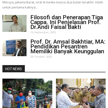
Meruya, Jakarta Barat, viral di media massa dua bulan terakhir. Inilah
untuk pertama kalinya...
Filosofi dan Penerapan Tiga
Cappa. Ini Penjelasan Prof.
Dr.Andi Faisal Bakti
16 September, 2020
Prof. Dr. Amsal Bakhtiar, MA:
Pendidikan Pesantren
Memiliki Banyak Keunggulan
28 October, 2020
HOT NEWS