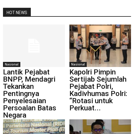
HOT NEWS
Nasional
Nasional
Lantik Pejabat
Kapolri Pimpin
BNPP, Mendagri
Sertijab Sejumlah
Tekankan
Pejabat Polri,
Pentingnya
Kadivhumas Polri:
Penyelesaian
“Rotasi untuk
Persoalan Batas
Perkuat...
Negara