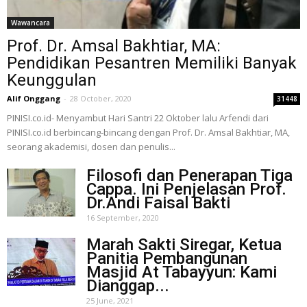
Wawancara
Prof. Dr. Amsal Bakhtiar, MA:
Pendidikan Pesantren Memiliki Banyak
Keunggulan
Alif Onggang
-
28 October, 2020
31448
PINISI.co.id- Menyambut Hari Santri 22 Oktober lalu Arfendi dari
PINISI.co.id berbincang-bincang dengan Prof. Dr. Amsal Bakhtiar, MA,
seorang akademisi, dosen dan penulis...
Filosofi dan Penerapan Tiga
Cappa. Ini Penjelasan Prof.
Dr.Andi Faisal Bakti
16 September, 2020
Marah Sakti Siregar, Ketua
Panitia Pembangunan
Masjid At Tabayyun: Kami
Dianggap...
25 June, 2021