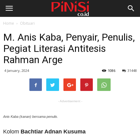
Home
Obituari
M. Anis Kaba, Penyair, Penulis,
Pegiat Literasi Antitesis
Rahman Arge
4 January, 2024
1086
31448
- Advertisement -
Anis Kaba (kanan) bersama penulis.
Kolom
Bachtiar Adnan Kusuma