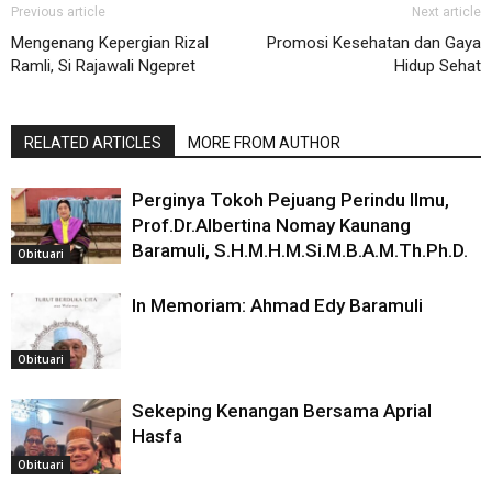
Previous article
Next article
Mengenang Kepergian Rizal
Promosi Kesehatan dan Gaya
Ramli, Si Rajawali Ngepret
Hidup Sehat
RELATED ARTICLES
MORE FROM AUTHOR
Perginya Tokoh Pejuang Perindu Ilmu,
Prof.Dr.Albertina Nomay Kaunang
Baramuli, S.H.M.H.M.Si.M.B.A.M.Th.Ph.D.
Obituari
In Memoriam: Ahmad Edy Baramuli
Obituari
Sekeping Kenangan Bersama Aprial
Hasfa
Obituari