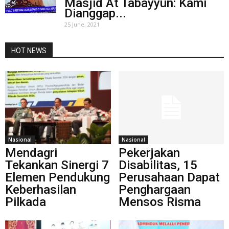
Masjid At Tabayyun: Kami
Dianggap...
25 June, 2021
HOT NEWS
Nasional
Nasional
Mendagri
Pekerjakan
Tekankan Sinergi 7
Disabilitas, 15
Elemen Pendukung
Perusahaan Dapat
Keberhasilan
Penghargaan
Pilkada
Mensos Risma