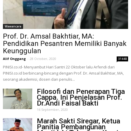
Wawancara
Prof. Dr. Amsal Bakhtiar, MA:
Pendidikan Pesantren Memiliki Banyak
Keunggulan
Alif Onggang
-
28 October, 2020
31448
PINISI.co.id- Menyambut Hari Santri 22 Oktober lalu Arfendi dari
PINISI.co.id berbincang-bincang dengan Prof. Dr. Amsal Bakhtiar, MA,
seorang akademisi, dosen dan penulis...
Filosofi dan Penerapan Tiga
Cappa. Ini Penjelasan Prof.
Dr.Andi Faisal Bakti
16 September, 2020
Marah Sakti Siregar, Ketua
Panitia Pembangunan