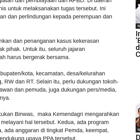
iatan dan pembiayaan dari APBD. Di daerah
nis untuk melaksanakan tugas tersebut. Ini
nan dan perlindungan kepada perempuan dan
N
I
‘
nkan dan penanganan kasus kekerasan
d
pihak. Untuk itu, seluruh jajaran
C
ah harus bergerak bersama.
 kabupaten/kota, kecamatan, desa/kelurahan
, RW dan RT. Selain itu, perlu dukungan tokoh-
kiawan dan pemuda, juga dukungan pers/media,
nya.
akukan Binwas, maka Kemendagri mengarahkan
melayani hal tersebut. Kedua, ada program
a, ada anggaran di tingkat Pemda, keempat,
N
D
mendukung upaya PPA tersebut.