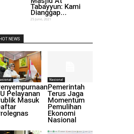
Masjid At
Tabayyun: Kami
Dianggap...
25 June, 2021
HOT NEWS
asional
Nasional
enyempurnaan
Pemerintah
U Pelayanan
Terus Jaga
ublik Masuk
Momentum
aftar
Pemulihan
rolegnas
Ekonomi
Nasional