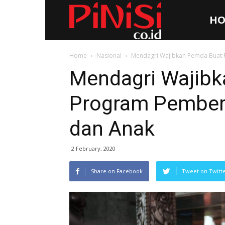
HO
Pinisi.co.id
Home
Nasional
Mendagri Wajibkan Pemda Buat
Mendagri Wajib
Program Pember
dan Anak
2 February, 2020
Share on Facebook
Tweet on Twitt