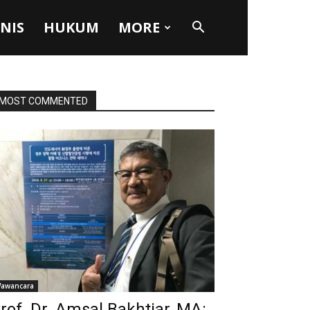
SNIS
HUKUM
MORE
MOST COMMENTED
awancara
rof. Dr. Amsal Bakhtiar, MA: