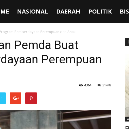
ME
NASIONAL
DAERAH
POLITIK
BI
 Program Pemberdayaan Perempuan dan Anak
kan Pemda Buat
dayaan Perempuan
4364
31448
er
W
P