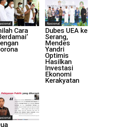
asional
Nasional
nilah Cara
Dubes UEA ke
Berdamai’
Serang,
engan
Mendes
orona
Yandri
Optimis
Hasilkan
Investasi
Ekonomi
Kerakyatan
asional
ua