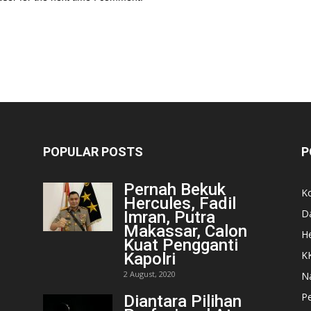
POPULAR POSTS
P
Pernah Bekuk
K
Hercules, Fadil
D
Imran, Putra
Makassar, Calon
He
Kuat Pengganti
K
Kapolri
2 August, 2020
N
Pe
Diantara Pilihan