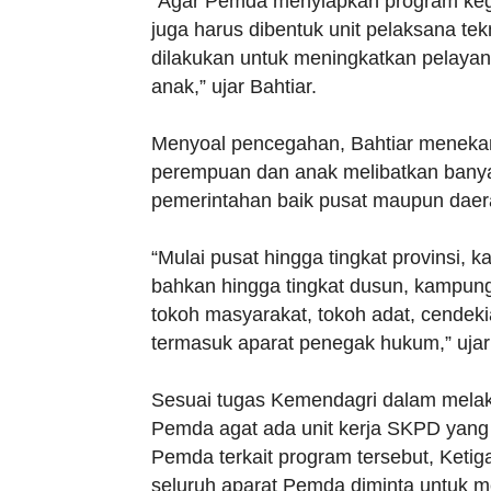
“Agar Pemda menyiapkan program keg
juga harus dibentuk unit pelaksana tek
dilakukan untuk meningkatkan pelaya
anak,” ujar Bahtiar.
Menyoal pencegahan, Bahtiar meneka
perempuan dan anak melibatkan banyak 
pemerintahan baik pusat maupun daer
“Mulai pusat hingga tingkat provinsi,
bahkan hingga tingkat dusun, kampung
tokoh masyarakat, tokoh adat, cende
termasuk aparat penegak hukum,” ujar
Sesuai tugas Kemendagri dalam mel
Pemda agat ada unit kerja SKPD yang 
Pemda terkait program tersebut, Ketig
seluruh aparat Pemda diminta untuk 