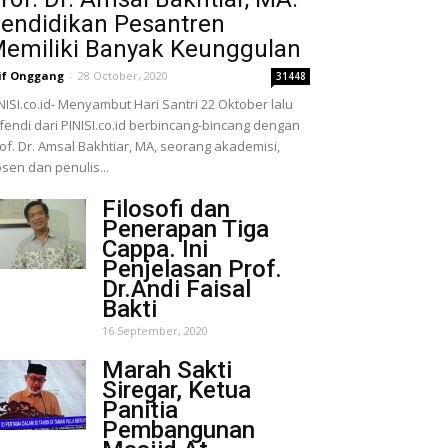
endidikan Pesantren
emiliki Banyak Keunggulan
if Onggang
-
28 October, 2020
31448
NISI.co.id- Menyambut Hari Santri 22 Oktober lalu
fendi dari PINISI.co.id berbincang-bincang dengan
of. Dr. Amsal Bakhtiar, MA, seorang akademisi,
sen dan penulis...
Filosofi dan
Penerapan Tiga
Cappa. Ini
Penjelasan Prof.
Dr.Andi Faisal
Bakti
16 September, 2020
Marah Sakti
Siregar, Ketua
Panitia
Pembangunan