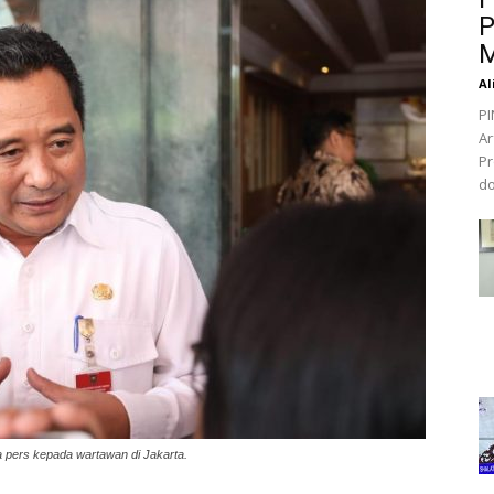
P
M
Al
PI
Ar
Pr
do
 pers kepada wartawan di Jakarta.