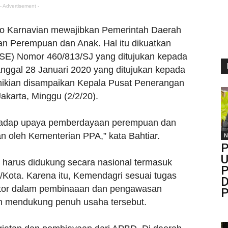
- Advertisement -
to Karnavian mewajibkan Pemerintah Daerah
 Perempuan dan Anak. Hal itu dikuatkan
(SE) Nomor 460/813/SJ yang ditujukan kepada
nggal 28 Januari 2020 yang ditujukan kepada
emikian disampaikan Kepala Pusat Penerangan
akarta, Minggu (2/2/20).
rhadap upaya pemberdayaan perempuan dan
an oleh Kementerian PPA,” kata Bahtiar.
N
P
U
 harus didukung secara nasional termasuk
P
Kota. Karena itu, Kemendagri sesuai tugas
D
ator dalam pembinaaan dan pengawasan
P
h mendukung penuh usaha tersebut.