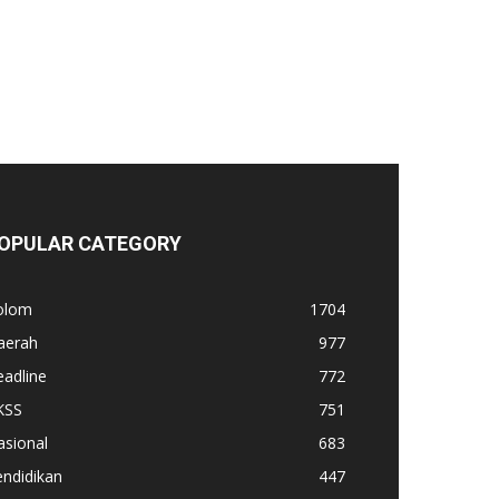
OPULAR CATEGORY
olom
1704
aerah
977
adline
772
KSS
751
asional
683
ndidikan
447