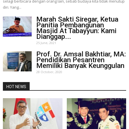
selagi berbicara dengan orang lain, sebab budaya kita tidak menutup
diri. Yang...
Marah Sakti Siregar, Ketua
Panitia Pembangunan
Masjid At Tabayyun: Kami
Dianggap...
25 June, 2021
Prof. Dr. Amsal Bakhtiar, MA:
Pendidikan Pesantren
Memiliki Banyak Keunggulan
28 October, 2020
HOT NEWS