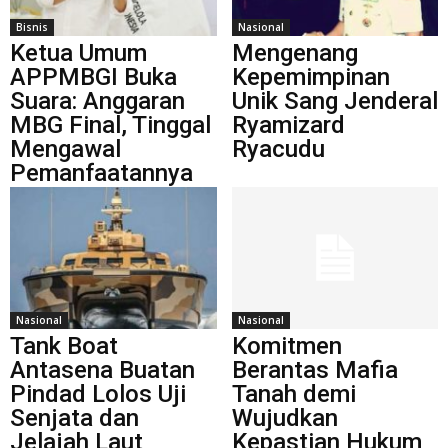
Bisnis
Nasional
Ketua Umum
Mengenang
APPMBGI Buka
Kepemimpinan
Suara: Anggaran
Unik Sang Jenderal
MBG Final, Tinggal
Ryamizard
Mengawal
Ryacudu
Pemanfaatannya
Nasional
Nasional
Tank Boat
Komitmen
Antasena Buatan
Berantas Mafia
Pindad Lolos Uji
Tanah demi
Senjata dan
Wujudkan
Jelajah Laut
Kepastian Hukum