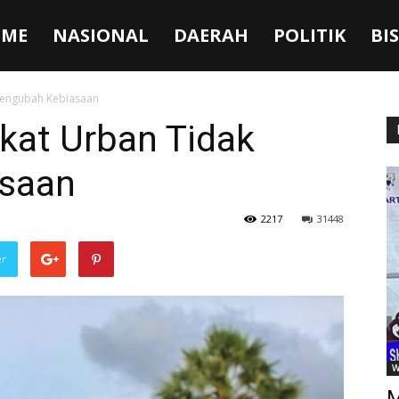
ME
NASIONAL
DAERAH
POLITIK
BI
Mengubah Kebiasaan
kat Urban Tidak
saan
2217
31448
er
W
M