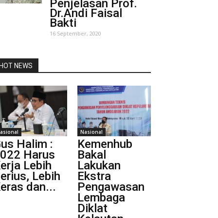
Penjelasan Prof.
Dr.Andi Faisal
Bakti
16 September, 2020
HOT NEWS
asional
Nasional
us Halim :
Kemenhub
022 Harus
Bakal
erja Lebih
Lakukan
erius, Lebih
Ekstra
eras dan...
Pengawasan
Lembaga
Diklat