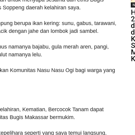
N
s Soppeng daerah kelahiran saya.
2
pung berupa ikan kering: sunu, gabus, tarawani,
d
d
iracik dengan jahe dan lombok jadi sambel.
K
S
bus namanya bajabu, gula merah aren, pangi,
lut namanya lelu.
K
kan Komunitas Nasu Nasu Ogi bagi warga yang
elahiran, Kematian, Bercocok Tanam dapat
itas Bugis Makassar bermukim.
tepelihara seperti yang saya temui langsung.