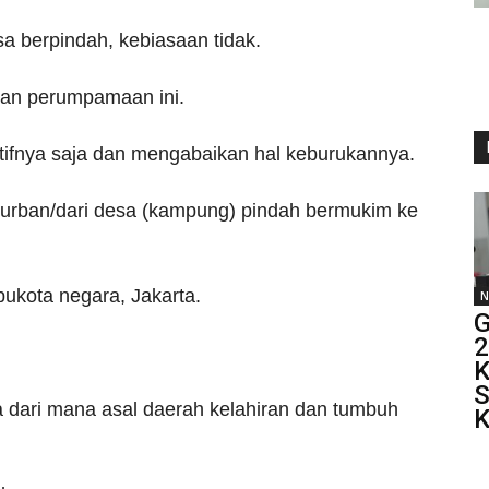
a berpindah, kebiasaan tidak.
pan perumpamaan ini.
itifnya saja dan mengabaikan hal keburukannya.
t urban/dari desa (kampung) pindah bermukim ke
Ibukota negara, Jakarta.
N
G
2
K
S
ari mana asal daerah kelahiran dan tumbuh
K