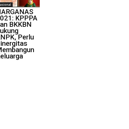
asional
HARGANAS
021: KPPPA
an BKKBN
ukung
NPK, Perlu
inergitas
Membangun
eluarga