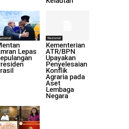
Kelautan
asional
Nasional
entan
Kementerian
mran Lepas
ATR/BPN
epulangan
Upayakan
residen
Penyelesaian
rasil
Konflik
Agraria pada
Aset
Lembaga
Negara