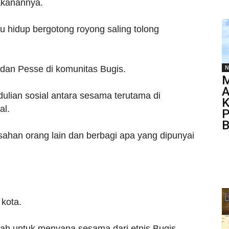
akanannya.
ku hidup bergotong royong saling tolong
dan Pesse di komunitas Bugis.
N
M
A
ulian sosial antara sesama terutama di
K
al.
P
B
ahan orang lain dan berbagi apa yang dipunyai
kota.
h untuk menyapa sesama dari etnis Bugis