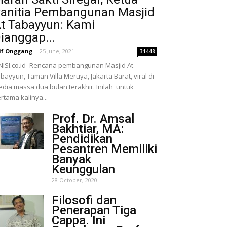
anitia Pembangunan Masjid
t Tabayyun: Kami
ianggap...
if Onggang
-
25 June, 2021
31448
NISI.co.id- Rencana pembangunan Masjid At
bayyun, Taman Villa Meruya, Jakarta Barat, viral di
dia massa dua bulan terakhir. Inilah untuk
rtama kalinya...
Prof. Dr. Amsal
Bakhtiar, MA:
Pendidikan
Pesantren Memiliki
Banyak
Keunggulan
28 October, 2020
Filosofi dan
Penerapan Tiga
Cappa. Ini