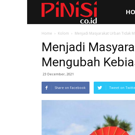
HO
Pinisi.co.id
Home
Kolom
Menjadi Masyarakat Urban Tidak 
Menjadi Masyara
Mengubah Kebia
23 December, 2021
Share on Facebook
Tweet on Twitt