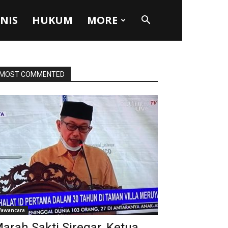
SNIS
HUKUM
MORE
MOST COMMENTED
awancara
arah Sakti Siregar, Ketua