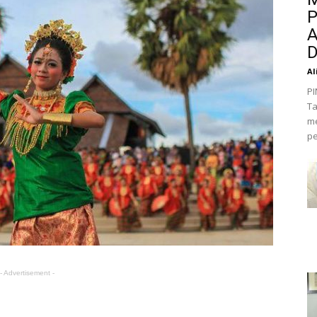
P
A
D
Al
PI
Ta
me
pe
- Advertisement -