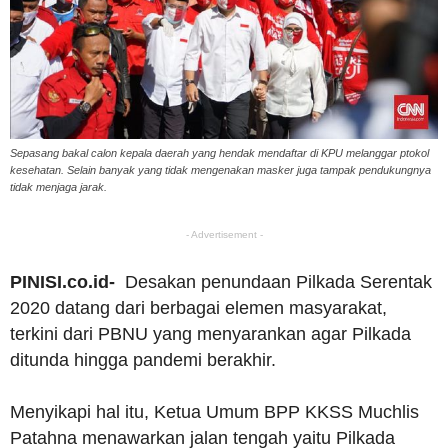
Sepasang bakal calon kepala daerah yang hendak mendaftar di KPU melanggar ptokol
kesehatan. Selain banyak yang tidak mengenakan masker juga tampak pendukungnya
tidak menjaga jarak.
- Advertisement -
PINISI.co.id-
Desakan penundaan Pilkada Serentak
2020 datang dari berbagai elemen masyarakat,
terkini dari PBNU yang menyarankan agar Pilkada
ditunda hingga pandemi berakhir.
Menyikapi hal itu, Ketua Umum BPP KKSS Muchlis
Patahna menawarkan jalan tengah yaitu Pilkada