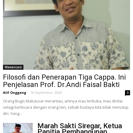
Wawancara
Filosofi dan Penerapan Tiga Cappa. Ini
Penjelasan Prof. Dr.Andi Faisal Bakti
Alif Onggang
-
16 September, 2020
0
Orang Bugis Makassar merantau, artinya mau terbuka, mau dinilai
selagi berbicara dengan orang lain, sebab budaya kita tidak menutup
diri. Yang...
Marah Sakti Siregar, Ketua
Panitia Pembangunan