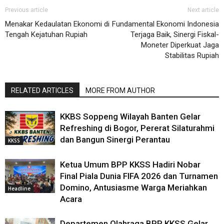
Previous article
Next article
Menakar Kedaulatan Ekonomi di
Fundamental Ekonomi Indonesia
Tengah Kejatuhan Rupiah
Terjaga Baik, Sinergi Fiskal-
Moneter Diperkuat Jaga
Stabilitas Rupiah
RELATED ARTICLES
MORE FROM AUTHOR
KKBS Soppeng Wilayah Banten Gelar
Refreshing di Bogor, Pererat Silaturahmi
dan Bangun Sinergi Perantau
KKSS
Ketua Umum BPP KKSS Hadiri Nobar
Final Piala Dunia FIFA 2026 dan Turnamen
Domino, Antusiasme Warga Meriahkan
Headline
Acara
Departemen Olahraga BPP KKSS Gelar