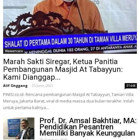
Wawancara
Marah Sakti Siregar, Ketua Panitia
Pembangunan Masjid At Tabayyun:
Kami Dianggap...
Alif Onggang
-
25 June, 2021
31448
PINISI.co.id- Rencana pembangunan Masjid At Tabayyun, Taman Villa
Meruya, Jakarta Barat, viral di media massa dua bulan terakhir. Inilah
untuk pertama kalinya...
Prof. Dr. Amsal Bakhtiar, MA:
Pendidikan Pesantren
Memiliki Banyak Keunggulan
28 October, 2020