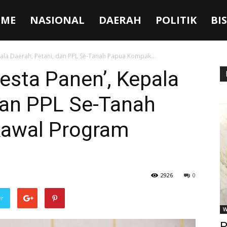
ME
NASIONAL
DAERAH
POLITIK
BI
ala Daerah, Petani, dan PPL Se-Tanah Papua Kompak...
esta Panen’, Kepala
dan PPL Se-Tanah
awal Program
2926
0
er
W
P