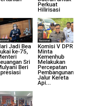
Perkuat
Hilirisasi
asional
Nasional
ari Jadi Bea
Komisi V DPR
ukai ke-75,
Minta
enteri
Kemenhub
euangan Sri
Melakukan
ulyani Beri
Percepatan
presiasi
Pembangunan
Jalur Kereta
Api...