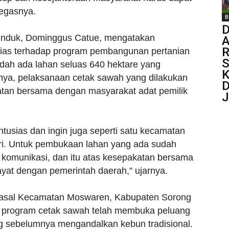
tegasnya.
B
 Induk, Dominggus Catue, mengatakan
R
sias terhadap program pembangunan pertanian
S
udah ada lahan seluas 640 hektare yang
K
nya, pelaksanaan cetak sawah yang dilakukan
D
atan bersama dengan masyarakat adat pemilik
J
tusias dan ingin juga seperti satu kecamatan
ri. Untuk pembukaan lahan yang ada sudah
n komunikasi, dan itu atas kesepakatan bersama
ayat dengan pemerintah daerah,” ujarnya.
 asal Kecamatan Moswaren, Kabupaten Sorong
 program cetak sawah telah membuka peluang
g sebelumnya mengandalkan kebun tradisional.