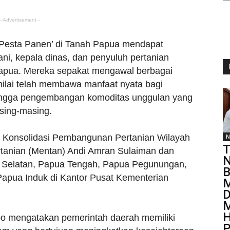
- Advertisement -
esta Panen’ di Tanah Papua mendapat
ani, kepala dinas, dan penyuluh pertanian
 Papua. Mereka sepakat mengawal berbagai
nilai telah membawa manfaat nyata bagi
hingga pengembangan komoditas unggulan yang
asing-masing.
Konsolidasi Pembangunan Pertanian Wilayah
N
T
rtanian (Mentan) Andi Amran Sulaiman dan
N
pua Selatan, Papua Tengah, Papua Pegunungan,
B
Papua Induk di Kantor Pusat Kementerian
M
D
M
H
o mengatakan pemerintah daerah memiliki
P