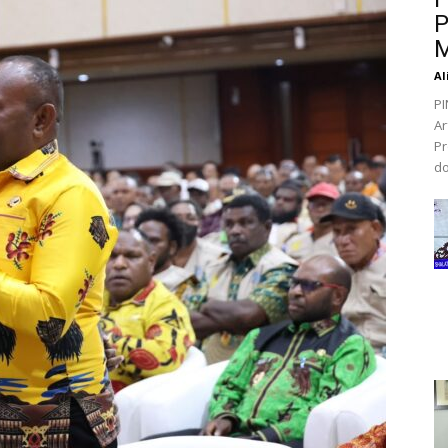
P
M
Al
PI
Ar
Pr
do