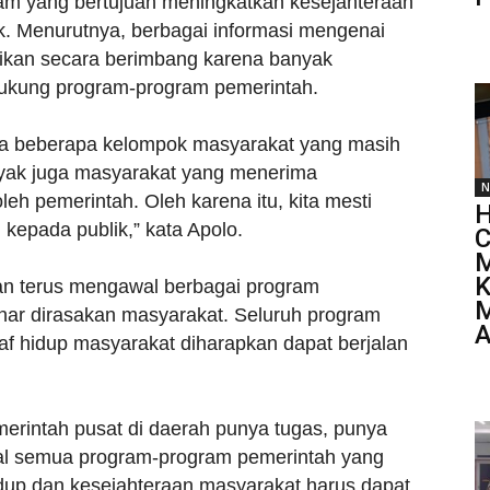
am yang bertujuan meningkatkan kesejahteraan
k. Menurutnya, berbagai informasi mengenai
ikan secara berimbang karena banyak
kung program-program pemerintah.
da beberapa kelompok masyarakat yang masih
yak juga masyarakat yang menerima
N
h pemerintah. Oleh karena itu, kita mesti
H
kepada publik,” kata Apolo.
C
M
K
n terus mengawal berbagai program
M
nar dirasakan masyarakat. Seluruh program
A
af hidup masyarakat diharapkan dapat berjalan
merintah pusat di daerah punya tugas, punya
l semua program-program pemerintah yang
idup dan kesejahteraan masyarakat harus dapat