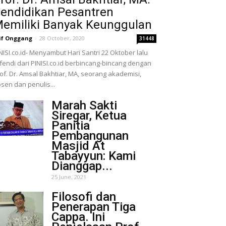
endidikan Pesantren
emiliki Banyak Keunggulan
if Onggang
-
28 October, 2020
31448
NISI.co.id- Menyambut Hari Santri 22 Oktober lalu
fendi dari PINISI.co.id berbincang-bincang dengan
of. Dr. Amsal Bakhtiar, MA, seorang akademisi,
sen dan penulis...
Marah Sakti
Siregar, Ketua
Panitia
Pembangunan
Masjid At
Tabayyun: Kami
Dianggap...
25 June, 2021
Filosofi dan
Penerapan Tiga
Cappa. Ini