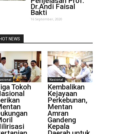
Penjelasan Prof.
Dr.Andi Faisal
Bakti
16 September, 2020
HOT NEWS
asional
Nasional
iga Tokoh
Kembalikan
asional
Kejayaan
erikan
Perkebunan,
entan
Mentan
ukungan
Amran
oril
Gandeng
ilirisasi
Kepala
ertanian
Daerah untuk