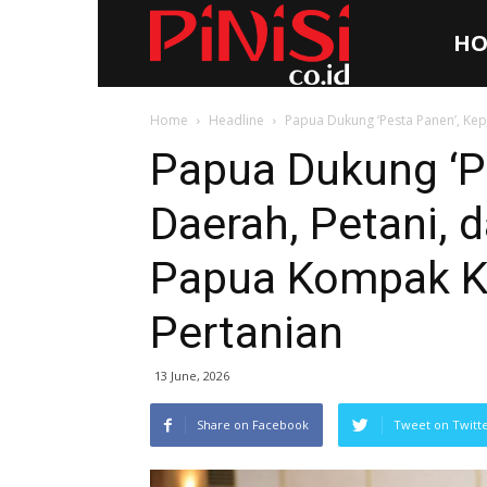
HO
Pinisi.co.id
Home
Headline
Papua Dukung ‘Pesta Panen’, Kep
Papua Dukung ‘P
Daerah, Petani, 
Papua Kompak K
Pertanian
13 June, 2026
Share on Facebook
Tweet on Twitt