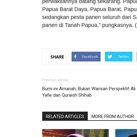
perwakilannya datang sekarang. Papu
Papua Barat Daya, Papua Barat, Papua 
sedangkan pesta panen seluruh dari S
panen di Tanah Papua,” pungkasnya. (
SHARE
Facebook
Twitter
Previous article
Bumi ini Amanah, Bukan Warisan Perspektif Ali
Yafie dan Quraish Shihab
RELATED ARTICLES
MORE FROM AUTHOR