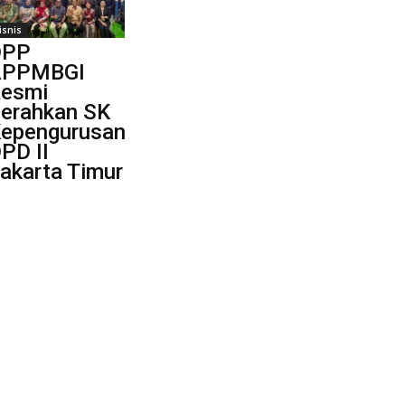
isnis
DPP
APPMBGI
esmi
erahkan SK
epengurusan
PD II
akarta Timur