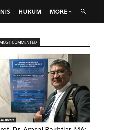
SNIS
HUKUM
MORE
MOST COMMENTED
awancara
rof. Dr. Amsal Bakhtiar, MA: