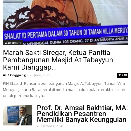
Wawancara
Marah Sakti Siregar, Ketua Panitia
Pembangunan Masjid At Tabayyun:
Kami Dianggap...
Alif Onggang
-
25 June, 2021
31448
PINISI.co.id- Rencana pembangunan Masjid At Tabayyun, Taman Villa
Meruya, Jakarta Barat, viral di media massa dua bulan terakhir. Inilah
untuk pertama kalinya...
Prof. Dr. Amsal Bakhtiar, MA:
Pendidikan Pesantren
Memiliki Banyak Keunggulan
28 October, 2020