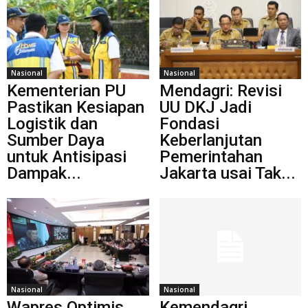
Nasional
Nasional
Kementerian PU
Mendagri: Revisi
Pastikan Kesiapan
UU DKJ Jadi
Logistik dan
Fondasi
Sumber Daya
Keberlanjutan
untuk Antisipasi
Pemerintahan
Dampak...
Jakarta usai Tak...
Nasional
Nasional
Wapres Optimis
Kemendagri