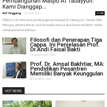
Pembangunan Masjid At Tabayyun:
Kami Dianggap...
Alif Onggang
-
25 June, 2021
31448
PINISI.co.id- Rencana pembangunan Masjid At Tabayyun, Taman Villa
Meruya, Jakarta Barat, viral di media massa dua bulan terakhir. Inilah
untuk pertama kalinya...
Filosofi dan Penerapan Tiga
Cappa. Ini Penjelasan Prof.
Dr.Andi Faisal Bakti
16 September, 2020
Prof. Dr. Amsal Bakhtiar, MA:
Pendidikan Pesantren
Memiliki Banyak Keunggulan
28 October, 2020
HOT NEWS