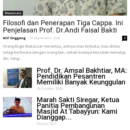
Wawancara
Filosofi dan Penerapan Tiga Cappa. Ini
Penjelasan Prof. Dr.Andi Faisal Bakti
Alif Onggang
-
16 September, 2020
0
Orang Bugis Makassar merantau, artinya mau terbuka, mau dinilai
selagi berbicara dengan orang lain, sebab budaya kita tidak menutup
diri. Yang...
Prof. Dr. Amsal Bakhtiar, MA:
Pendidikan Pesantren
Memiliki Banyak Keunggulan
28 October, 2020
Marah Sakti Siregar, Ketua
Panitia Pembangunan
Masjid At Tabayyun: Kami
Dianggap...
25 June, 2021