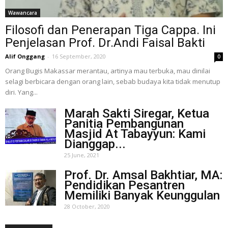
Wawancara
Filosofi dan Penerapan Tiga Cappa. Ini
Penjelasan Prof. Dr.Andi Faisal Bakti
Alif Onggang
-
16 September, 2020
0
Orang Bugis Makassar merantau, artinya mau terbuka, mau dinilai
selagi berbicara dengan orang lain, sebab budaya kita tidak menutup
diri. Yang...
Marah Sakti Siregar, Ketua
Panitia Pembangunan
Masjid At Tabayyun: Kami
Dianggap...
25 June, 2021
Prof. Dr. Amsal Bakhtiar, MA:
Pendidikan Pesantren
Memiliki Banyak Keunggulan
28 October, 2020