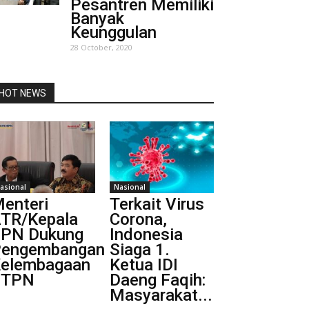
Pesantren Memiliki
Banyak
Keunggulan
28 October, 2020
HOT NEWS
asional
Nasional
enteri
Terkait Virus
TR/Kepala
Corona,
PN Dukung
Indonesia
engembangan
Siaga 1.
elembagaan
Ketua IDI
STPN
Daeng Faqih:
Masyarakat...