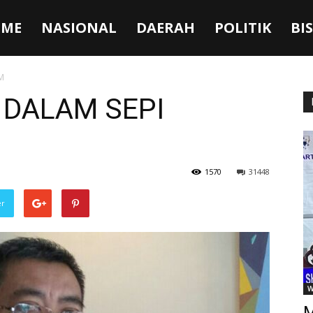
ME
NASIONAL
DAERAH
POLITIK
BI
M
 DALAM SEPI
1570
31448
er
W
M