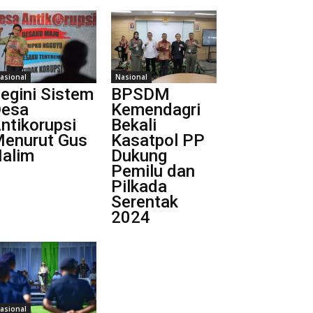
asional
Nasional
egini Sistem
BPSDM
esa
Kemendagri
ntikorupsi
Bekali
enurut Gus
Kasatpol PP
alim
Dukung
Pemilu dan
Pilkada
Serentak
2024
asional