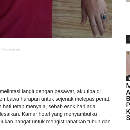
- Advertisement -
N
M
A
melintasi langit dengan pesawat, aku tiba di
B
membawa harapan untuk sejenak melepas penat.
P
hati tetap menyala, sebab esok hari ada
K
elesaikan. Kamar hotel yang menyambutku
elukan hangat untuk mengistirahatkan tubuh dan