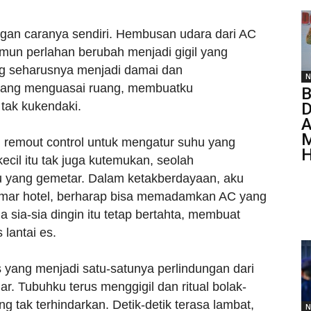
an caranya sendiri. Hembusan udara dari AC
amun perlahan berubah menjadi gigil yang
g seharusnya menjadi damai dan
N
n yang menguasai ruang, membuatku
B
tak kukendaki.
D
A
M
remout control untuk mengatur suhu yang
H
ecil itu tak juga kutemukan, seolah
u yang gemetar. Dalam ketakberdayaan, aku
kamar hotel, berharap bisa memadamkan AC yang
sia-sia dingin itu tetap bertahta, membuat
 lantai es.
s yang menjadi satu-satunya perlindungan dari
 Tubuhku terus menggigil dan ritual bolak-
ng tak terhindarkan. Detik-detik terasa lambat,
N