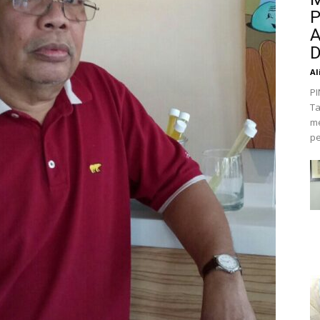
P
A
D
Al
PI
Ta
me
pe