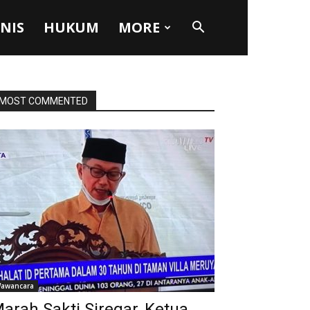
SNIS
HUKUM
MORE
MOST COMMENTED
awancara
arah Sakti Siregar, Ketua