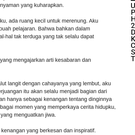
U
a nyaman yang kuharapkan.
P
H
, ada ruang kecil untuk merenung. Aku
2
buah pelajaran. Bahwa bahkan dalam
D
l-hal tak terduga yang tak selalu dapat
K
C
S
T
l yang mengajarkan arti kesabaran dan
lut langit dengan cahayanya yang lembut, aku
juangan itu akan selalu menjadi bagian dari
ukan hanya sebagai kenangan tentang dinginnya
sebagai momen yang memperkaya cerita hidupku,
l yang menguatkan jiwa.
 kenangan yang berkesan dan inspiratif.