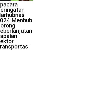
pacara
eringatan
arhubnas
024 Menhub
orong
eberlanjutan
apaian
ektor
ransportasi