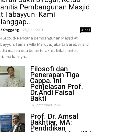
anitia Pembangunan Masjid
t Tabayyun: Kami
ianggap...
if Onggang
-
25 June, 2021
31448
NISI.co.id- Rencana pembangunan Masjid At
bayyun, Taman Villa Meruya, Jakarta Barat, viral di
dia massa dua bulan terakhir. Inilah untuk
rtama kalinya...
Filosofi dan
Penerapan Tiga
Cappa. Ini
Penjelasan Prof.
Dr.Andi Faisal
Bakti
16 September, 2020
Prof. Dr. Amsal
Bakhtiar, MA:
Pendidikan