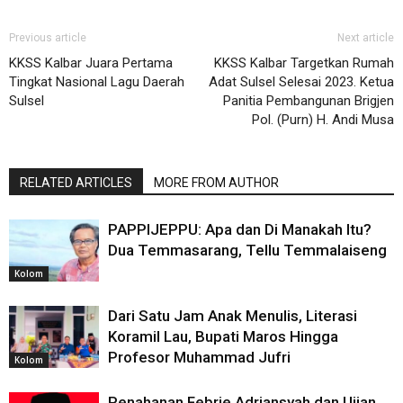
Previous article
Next article
KKSS Kalbar Juara Pertama
KKSS Kalbar Targetkan Rumah
Tingkat Nasional Lagu Daerah
Adat Sulsel Selesai 2023. Ketua
Sulsel
Panitia Pembangunan Brigjen
Pol. (Purn) H. Andi Musa
RELATED ARTICLES
MORE FROM AUTHOR
PAPPIJEPPU: Apa dan Di Manakah Itu?
Dua Temmasarang, Tellu Temmalaiseng
Kolom
Dari Satu Jam Anak Menulis, Literasi
Koramil Lau, Bupati Maros Hingga
Profesor Muhammad Jufri
Kolom
Penahanan Febrie Adriansyah dan Ujian