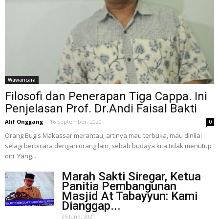
Wawancara
Filosofi dan Penerapan Tiga Cappa. Ini
Penjelasan Prof. Dr.Andi Faisal Bakti
Alif Onggang
-
16 September, 2020
0
Orang Bugis Makassar merantau, artinya mau terbuka, mau dinilai
selagi berbicara dengan orang lain, sebab budaya kita tidak menutup
diri. Yang...
Marah Sakti Siregar, Ketua
Panitia Pembangunan
Masjid At Tabayyun: Kami
Dianggap...
25 June, 2021