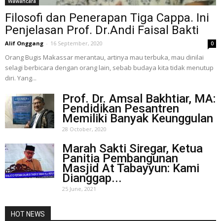
Wawancara
Filosofi dan Penerapan Tiga Cappa. Ini
Penjelasan Prof. Dr.Andi Faisal Bakti
Alif Onggang
-
16 September, 2020
0
Orang Bugis Makassar merantau, artinya mau terbuka, mau dinilai
selagi berbicara dengan orang lain, sebab budaya kita tidak menutup
diri. Yang...
Prof. Dr. Amsal Bakhtiar, MA:
Pendidikan Pesantren
Memiliki Banyak Keunggulan
28 October, 2020
Marah Sakti Siregar, Ketua
Panitia Pembangunan
Masjid At Tabayyun: Kami
Dianggap...
25 June, 2021
HOT NEWS