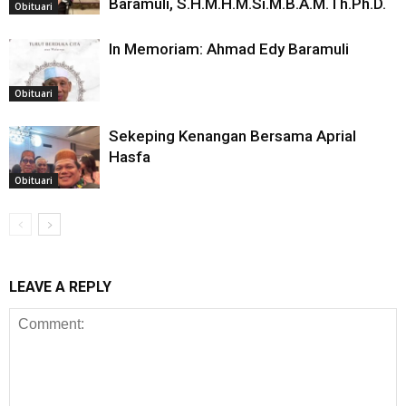
Baramuli, S.H.M.H.M.Si.M.B.A.M.Th.Ph.D.
Obituari
In Memoriam: Ahmad Edy Baramuli
Obituari
Sekeping Kenangan Bersama Aprial
Hasfa
Obituari
LEAVE A REPLY