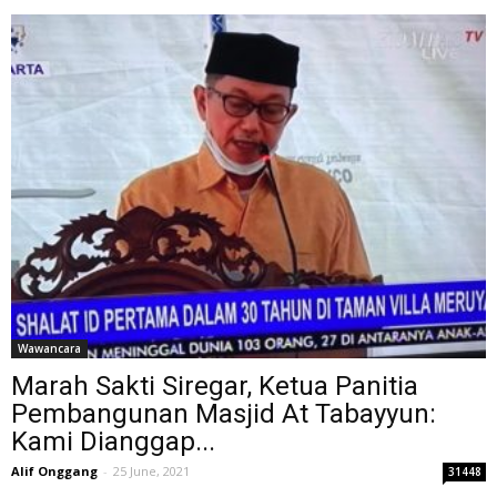
Wawancara
Marah Sakti Siregar, Ketua Panitia
Pembangunan Masjid At Tabayyun:
Kami Dianggap...
Alif Onggang
-
25 June, 2021
31448