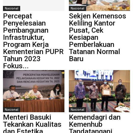
Nasional
Nasional
Percepat
Sekjen Kemensos
Penyelesaian
Keliling Kantor
Pembangunan
Pusat, Cek
Infrastruktur,
Kesiapan
Program Kerja
Pemberlakuan
Kementerian PUPR
Tatanan Normal
Tahun 2023
Baru
Fokus...
Nasional
Nasional
Menteri Basuki
Kemendagri dan
Tekankan Kualitas
Kemenhub
dan Estetika
Tandatangani