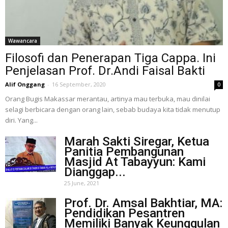
Wawancara
Filosofi dan Penerapan Tiga Cappa. Ini
Penjelasan Prof. Dr.Andi Faisal Bakti
Alif Onggang
-
16 September, 2020
0
Orang Bugis Makassar merantau, artinya mau terbuka, mau dinilai
selagi berbicara dengan orang lain, sebab budaya kita tidak menutup
diri. Yang...
Marah Sakti Siregar, Ketua
Panitia Pembangunan
Masjid At Tabayyun: Kami
Dianggap...
25 June, 2021
Prof. Dr. Amsal Bakhtiar, MA:
Pendidikan Pesantren
Memiliki Banyak Keunggulan