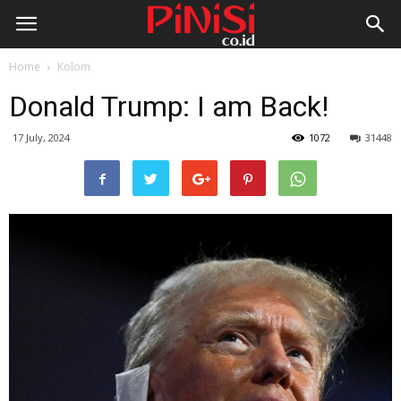
Home
Kolom
Donald Trump: I am Back!
17 July, 2024
1072
31448