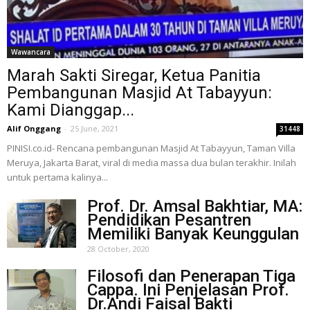
Wawancara
Marah Sakti Siregar, Ketua Panitia
Pembangunan Masjid At Tabayyun:
Kami Dianggap...
Alif Onggang
-
25 June, 2021
31448
PINISI.co.id- Rencana pembangunan Masjid At Tabayyun, Taman Villa
Meruya, Jakarta Barat, viral di media massa dua bulan terakhir. Inilah
untuk pertama kalinya...
Prof. Dr. Amsal Bakhtiar, MA:
Pendidikan Pesantren
Memiliki Banyak Keunggulan
28 October, 2020
Filosofi dan Penerapan Tiga
Cappa. Ini Penjelasan Prof.
Dr.Andi Faisal Bakti