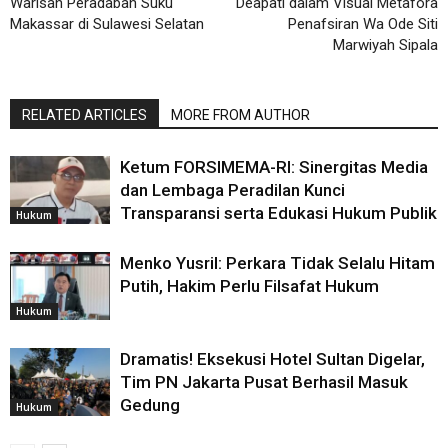
Warisan Peradaban Suku
Deapati dalam Visual Metafora
Makassar di Sulawesi Selatan
Penafsiran Wa Ode Siti
Marwiyah Sipala
RELATED ARTICLES
MORE FROM AUTHOR
Ketum FORSIMEMA-RI: Sinergitas Media
dan Lembaga Peradilan Kunci
Transparansi serta Edukasi Hukum Publik
Hukum
Menko Yusril: Perkara Tidak Selalu Hitam
Putih, Hakim Perlu Filsafat Hukum
Hukum
Dramatis! Eksekusi Hotel Sultan Digelar,
Tim PN Jakarta Pusat Berhasil Masuk
Gedung
Hukum