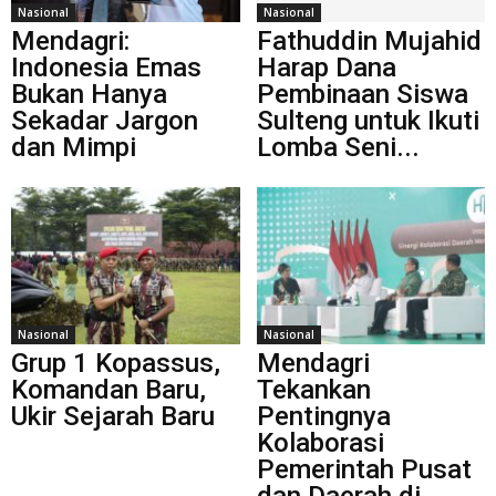
Nasional
Nasional
Mendagri:
Fathuddin Mujahid
Indonesia Emas
Harap Dana
Bukan Hanya
Pembinaan Siswa
Sekadar Jargon
Sulteng untuk Ikuti
dan Mimpi
Lomba Seni...
Nasional
Nasional
Grup 1 Kopassus,
Mendagri
Komandan Baru,
Tekankan
Ukir Sejarah Baru
Pentingnya
Kolaborasi
Pemerintah Pusat
dan Daerah di