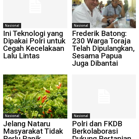
Nasional
Nasional
Ini Teknologi yang
Frederik Batong:
Dipakai Polri untuk
230 Warga Toraja
Cegah Kecelakaan
Telah Dipulangkan,
Lalu Lintas
Sesama Papua
Juga Dibantai
Nasional
Nasional
Jelang Nataru
Polri dan FKDB
Masyarakat Tidak
Berkolaborasi
Perlu Panik,
Dukung Pertanian