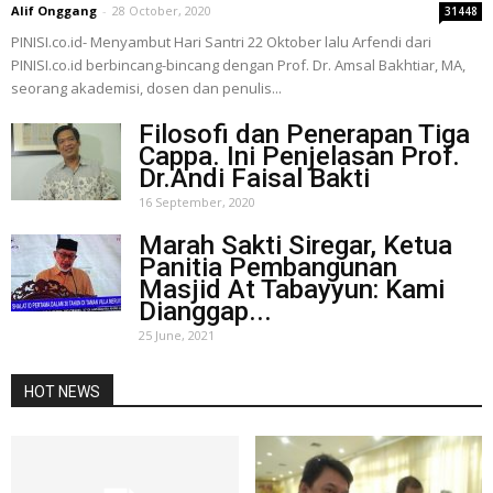
Alif Onggang
-
28 October, 2020
31448
PINISI.co.id- Menyambut Hari Santri 22 Oktober lalu Arfendi dari
PINISI.co.id berbincang-bincang dengan Prof. Dr. Amsal Bakhtiar, MA,
seorang akademisi, dosen dan penulis...
Filosofi dan Penerapan Tiga
Cappa. Ini Penjelasan Prof.
Dr.Andi Faisal Bakti
16 September, 2020
Marah Sakti Siregar, Ketua
Panitia Pembangunan
Masjid At Tabayyun: Kami
Dianggap...
25 June, 2021
HOT NEWS